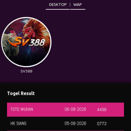
DESKTOP
WAP
SV388
Togel Result
TOTO WUHAN
06-08-2026
4498
HK SIANG
05-08-2026
0773