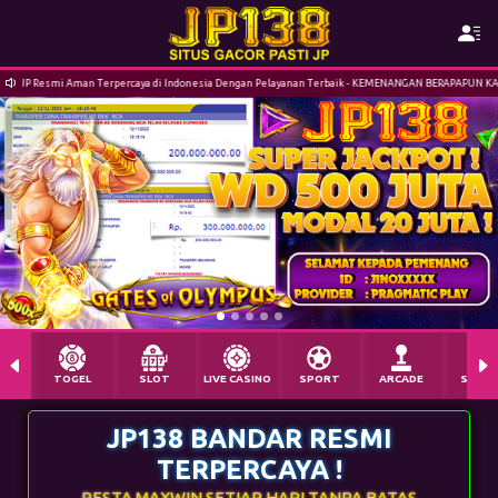
sti JP Resmi Aman Terpercaya di Indonesia Dengan Pelayanan Terbaik - KEMENANGAN BERAPAPUN KAMI 
TOGEL
SLOT
LIVE CASINO
SPORT
ARCADE
SABU
JP138 BANDAR RESMI
TERPERCAYA !
PESTA MAXWIN SETIAP HARI TANPA BATAS